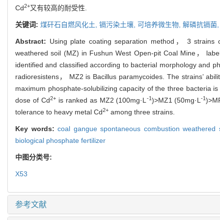
2+
Cd
又有较高的耐受性.
关键词:
煤矸石自燃风化土,
镉污染土壤,
可培养微生物,
解磷抗镉菌
Abstract:
Using plate coating separation method， 3 strains o
weathered soil (MZ) in Fushun West Open-pit Coal Mine， lab
identified and classified according to bacterial morphology and 
radioresistens， MZ2 is Bacillus paramycoides. The strains’ abili
maximum phosphate-solubilizing capacity of the three bacteria
2+
-1
-1
dose of Cd
is ranked as MZ2 (100mg·L
)>MZ1 (50mg·L
)>M
2+
tolerance to heavy metal Cd
among three strains.
Key words:
coal gangue spontaneous combustion weathered 
biological phosphate fertilizer
中图分类号:
X53
参考文献