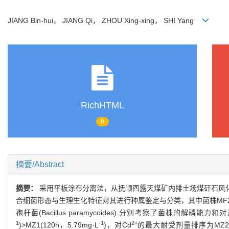
JIANG Bin-hui， JIANG Qi， ZHOU Xing-xing， SHI Yang
RichHTML
0
摘要/Abstract
摘要：
采用平板涂布分离法，从抚顺西露天煤矿内排土场煤矸石风化土(M
合细菌形态与生理生化特征对其进行种属鉴定与分类，其中菌株MF2为类节杆菌属(Pae
孢杆菌(Bacillus paramycoides).分别考察了菌株的解磷能力和
1
-1
2+
)>MZ1(120h，5.79mg·L
)，对Cd
的最大耐受剂量排序为MZ2(1