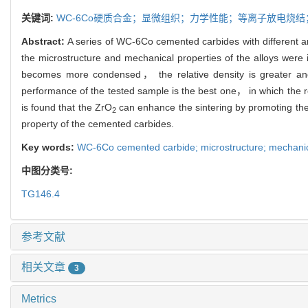
关键词:
WC-6Co硬质合金；显微组织；力学性能；等离子放电烧结；
Abstract:
A series of WC-6Co cemented carbides with different 
the microstructure and mechanical properties of the alloys were 
becomes more condensed， the relative density is greater and
performance of the tested sample is the best one， in which the 
is found that the ZrO
can enhance the sintering by promoting the
2
property of the cemented carbides.
Key words:
WC-6Co cemented carbide; microstructure; mechanica
中图分类号:
TG146.4
参考文献
相关文章
3
Metrics