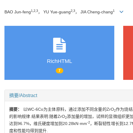
1,2,3
2,3
1
BAO Jun-feng
， YU Yue-guang
， JIA Cheng-chang
RichHTML
7
摘要/Abstract
摘要：
以WC-6Co为主体原料，通过添加不同含量的ZrO
作为烧结
2
的影响规律.结果表明:随着ZrO
添加量的增加，试样的显微组织更加
2
-2
达到96.7%，维氏硬度增加到20.28kN·mm
，断裂韧性增长到12.7M
度和性能均得到提升.