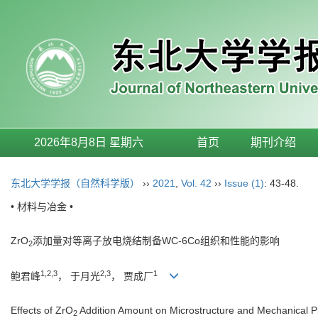
2026年8月8日 星期六
首页
期刊介绍
东北大学学报（自然科学版）
››
2021
,
Vol. 42
››
Issue (1)
: 43-48.
• 材料与冶金 •
ZrO
添加量对等离子放电烧结制备WC-6Co组织和性能的影响
2
1,2,3
2,3
1
鲍君峰
， 于月光
， 贾成厂
Effects of ZrO
Addition Amount on Microstructure and Mechanical P
2