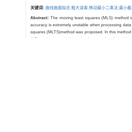
关键词:
曲线曲面拟合;粗大误差;移动最小二乘法;最小截
Abstract:
The moving least squares (MLS) method is 
accuracy is extremely unstable when processing data w
squares (MLTS)method was proposed. In this method， 
(LS) method， and the optimal group of nodes without 
or setting threshold values artificially is unnecessar
showed that the gross error of measurement data ca
method， which has good fitting accuracy and robustn
Key words:
curve and surface fitting; gross error; mo
中图分类号:
TP391.9
顾天奇， 罗祖德， 胡晨捷， 林
引用本文
GU Tian-qi， LUO Zu-de， 
Northeastern University(N