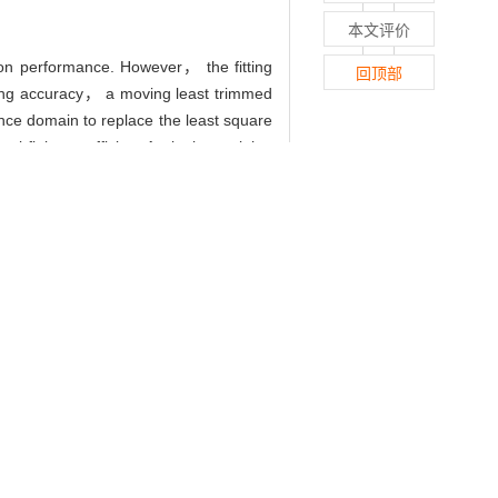
本文评价
ion performance. However， the fitting
回顶部
itting accuracy， a moving least trimmed
ce domain to replace the least square
 fitting coefficient.Assigning weights
lation and experimental data processing
hod are better than those of the MLS
42(3): 408-413.
for Measurement Data[J]. Journal of