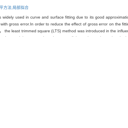
平方法;局部拟合
widely used in curve and surface fitting due to its good approximat
ith gross error.In order to reduce the effect of gross error on the f
the least trimmed square (LTS) method was introduced in the influen
abnormal data was selected among all the nodes to determine the local
y， which avoids the influence of subjective operations. Numerical simu
n be handled effectively， and the fitting results of the MLTS met
ess.
ving least squares(MLS); least trimmed square (LTS); local fitting
述温. 测量数据的曲线曲面拟合算法[J]. 东北大学学报（自然科学版）, 2021, 
HU Chen-jie， LIN Shu-wen. Curve and Surface Fitting Algorithm 
atural Science), 2021, 42(3): 408-413.