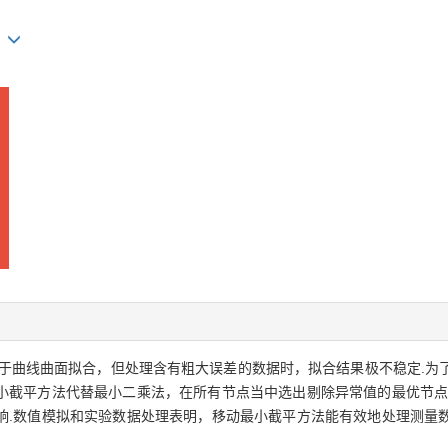
n
于曲线曲面拟合，但处理含有粗大误差的数据时，拟合结果极不稳定.为
小截平方法代替最小二乘法，在所有节点当中选出剔除异常值的最优节点
响.数值模拟和实验数据处理表明，移动最小截平方法能有效地处理测量