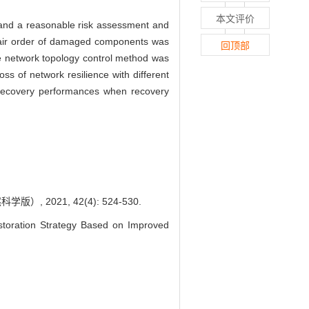
本文评价
， and a reasonable risk assessment and
epair order of damaged components was
回顶部
e network topology control method was
s of network resilience with different
 recovery performances when recovery
021, 42(4): 524-530.
oration Strategy Based on Improved