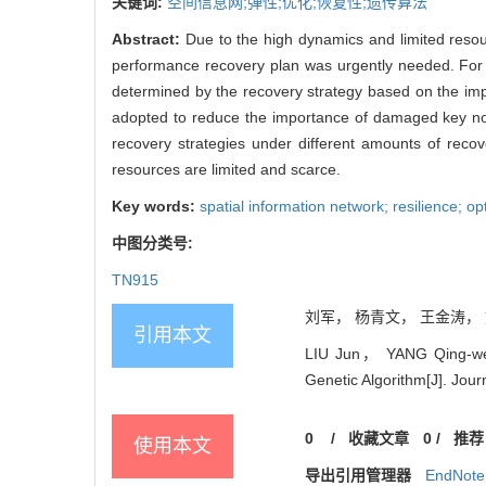
关键词:
空间信息网;弹性;优化;恢复性;遗传算法
Abstract:
Due to the high dynamics and limited resou
performance recovery plan was urgently needed. For 
determined by the recovery strategy based on the im
adopted to reduce the importance of damaged key nodes
recovery strategies under different amounts of rec
resources are limited and scarce.
Key words:
spatial information network; resilience; op
中图分类号:
TN915
刘军， 杨青文， 王金涛， 刘
引用本文
LIU Jun， YANG Qing-wen
Genetic Algorithm[J]. Jour
0
/
收藏文章
0
/
推荐
使用本文
导出引用管理器
EndNote