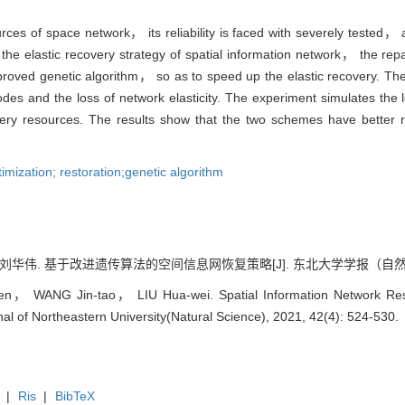
rces of space network， its reliability is faced with severely tested
the elastic recovery strategy of spatial information network， the r
proved genetic algorithm， so as to speed up the elastic recovery. Th
 and the loss of network elasticity. The experiment simulates the los
overy resources. The results show that the two schemes have better
timization; restoration;genetic algorithm
华伟. 基于改进遗传算法的空间信息网恢复策略[J]. 东北大学学报（自然科学版）, 2
， WANG Jin-tao， LIU Hua-wei. Spatial Information Network Rest
nal of Northeastern University(Natural Science), 2021, 42(4): 524-530.
|
Ris
|
BibTeX