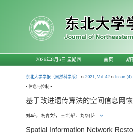
2026年8月6日 星期四
首页
期
东北大学学报（自然科学版）
››
2021
,
Vol. 42
››
Issue (4)
• 信息与控制 •
基于改进遗传算法的空间信息网恢
1
1
2
1
刘军
， 杨青文
， 王金涛
， 刘华伟
Spatial Information Network Rest