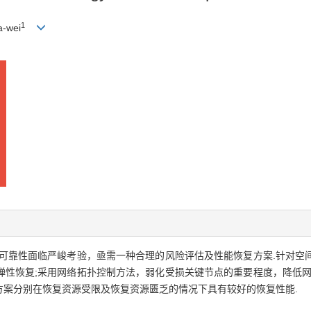
1
a-wei
可靠性面临严峻考验，亟需一种合理的风险评估及性能恢复方案.针对空
弹性恢复;采用网络拓扑控制方法，弱化受损关键节点的重要程度，降低网
方案分别在恢复资源受限及恢复资源匮乏的情况下具有较好的恢复性能.