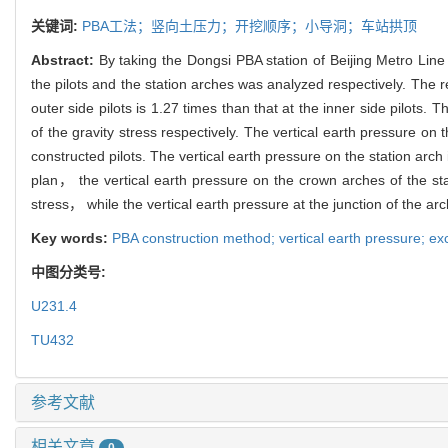
关键词:
PBA工法；竖向土压力；开挖顺序；小导洞；车站拱顶
Abstract:
By taking the Dongsi PBA station of Beijing Metro Line
the pilots and the station arches was analyzed respectively. The re
outer side pilots is 1.27 times than that at the inner side pilots. 
of the gravity stress respectively. The vertical earth pressure on 
constructed pilots. The vertical earth pressure on the station arch
plan， the vertical earth pressure on the crown arches of the sta
stress， while the vertical earth pressure at the junction of the arc
Key words:
PBA construction method; vertical earth pressure; exc
中图分类号:
U231.4
TU432
参考文献
相关文章