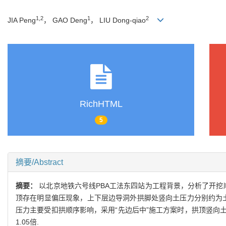
1,2
1
2
JIA Peng
， GAO Deng
， LIU Dong-qiao
RichHTML
5
摘要/Abstract
摘要：
以北京地铁六号线PBA工法东四站为工程背景，分析了开挖
顶存在明显偏压现象，上下层边导洞外拱脚处竖向土压力分别约为土体
压力主要受扣拱顺序影响，采用“先边后中”施工方案时，拱顶竖向
1.05倍.