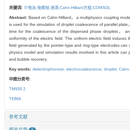
关键词:
介电泳;电聚结;液滴;Cahn-Hilliard方程;COMSOL
Abstract:
Based on Cahn-Hilliard， a multiphysics coupling model
is used for the simulation of droplet coalescence of parallel plate
time for the coalescence of the dispersed phase droplets， and 
uniformity of the electric field. The uniform electric field induc
field generated by the pointer-type and ring-type electrodes can 
physics model and simulation results involved in this article can
and bubble recovery.
Key words:
dielectrophoresis; electrocoalescence; droplet; Cah
中图分类号:
TM930.2
TE866
参考文献
相关文章