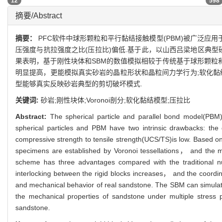
12
598
摘要/Abstract
摘要：
PFC软件中球形颗粒和平行黏结接触模型(PBM)被广泛应
压强度与抗拉强度之比(压拉比)偏低.基于此，以山西吕梁地区典型砂
果表明，基于刚性块体和SBM的数值模拟相较于传统基于球形颗粒
明显提高，更能模拟真实砂岩的晶粒形状和晶粒间力学行为;软化黏
型能够真实反映砂岩典型的剪切破坏模式.
关键词:
砂岩;刚性块体;Voronoi剖分;软化黏结模型;压拉比
Abstract:
The spherical particle and parallel bond model(PBM)
spherical particles and PBM have two intrinsic drawbacks: the g
compressive strength to tensile strength(UCS/TS)is low. Based on
specimens are established by Voronoi tessellations， and the m
scheme has three advantages compared with the traditional n
interlocking between the rigid blocks increases， and the coordi
and mechanical behavior of real sandstone. The SBM can simulate 
the mechanical properties of sandstone under multiple stress 
sandstone.