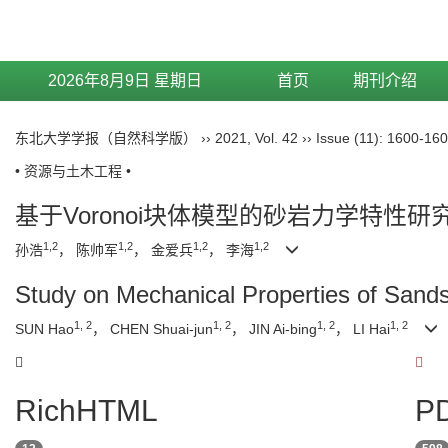
2026年8月9日 星期日
首页
期刊介绍
东北大学学报（自然科学版）
››
2021
,
Vol. 42
››
Issue (11)
: 1600-160
• 资源与土木工程 •
基于Voronoi块体模型的砂岩力学特性研
1,2
1,2
1,2
1,2
孙浩
， 陈帅军
， 金爱兵
， 李海
Study on Mechanical Properties of Sand
1, 2
1, 2
1, 2
1, 2
SUN Hao
， CHEN Shuai-jun
， JIN Ai-bing
， LI Hai
RichHTML
PD