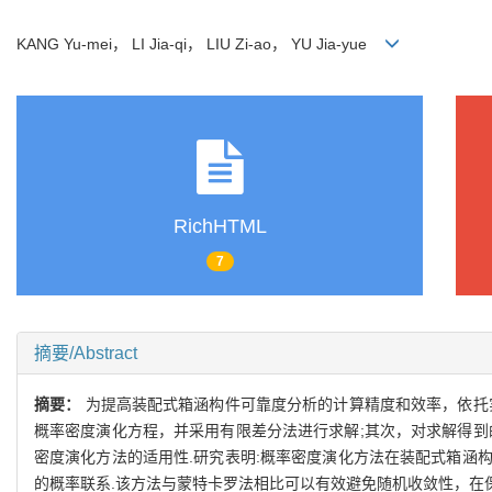
KANG Yu-mei， LI Jia-qi， LIU Zi-ao， YU Jia-yue
RichHTML
7
摘要/Abstract
摘要：
为提高装配式箱涵构件可靠度分析的计算精度和效率，依托
概率密度演化方程，并采用有限差分法进行求解;其次，对求解得到
密度演化方法的适用性.研究表明:概率密度演化方法在装配式箱涵
的概率联系.该方法与蒙特卡罗法相比可以有效避免随机收敛性，在