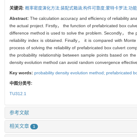
关键词:
概率密度演化方法;装配式箱涵;构件可靠度;蒙特卡罗法;功
Abstract:
The calculation accuracy and efficiency of reliability 
the actual project. Firstly， the function of prefabricated box culv
difference method is used to solve the problem. Secondly， the pr
reliability index is obtained. Finally， it is compared with Monte
process of solving the reliability of prefabricated box culvert 
the probability relationship between sample points based on t
density evolution method can avoid random convergence effectivel
Key words:
probability density evolution method; prefabricated b
中图分类号:
TU312.1
参考文献
相关文章
1