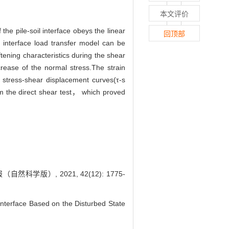
本文评价
the pile-soil interface obeys the linear
回顶部
l interface load transfer model can be
ftening characteristics during the shear
ease of the normal stress.The strain
ar stress-shear displacement curves(τ-s
rom the direct shear test， which proved
版）, 2021, 42(12): 1775-
terface Based on the Disturbed State