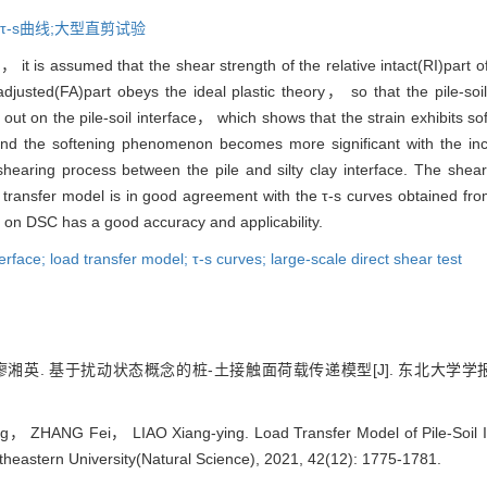
τ-s曲线;大型直剪试验
t is assumed that the shear strength of the relative intact(RI)part of 
adjusted(FA)part obeys the ideal plastic theory， so that the pile-soi
 out on the pile-soil interface， which shows that the strain exhibits so
nd the softening phenomenon becomes more significant with the incr
e shearing process between the pile and silty clay interface. The she
oad transfer model is in good agreement with the τ-s curves obtained f
ed on DSC has a good accuracy and applicability.
erface; load transfer model; τ-s curves; large-scale direct shear test
英. 基于扰动状态概念的桩-土接触面荷载传递模型[J]. 东北大学学报（自然科学
 ZHANG Fei， LIAO Xiang-ying. Load Transfer Model of Pile-Soil In
rtheastern University(Natural Science), 2021, 42(12): 1775-1781.