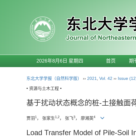
2026年8月6日 星期四
首页
期
东北大学学报（自然科学版）
››
2021
,
Vol. 42
››
Issue (12
• 资源与土木工程 •
基于扰动状态概念的桩-土接触面
1
1,2
3
4
贾羽
， 张家生
， 张飞
， 廖湘英
Load Transfer Model of Pile-Soil 