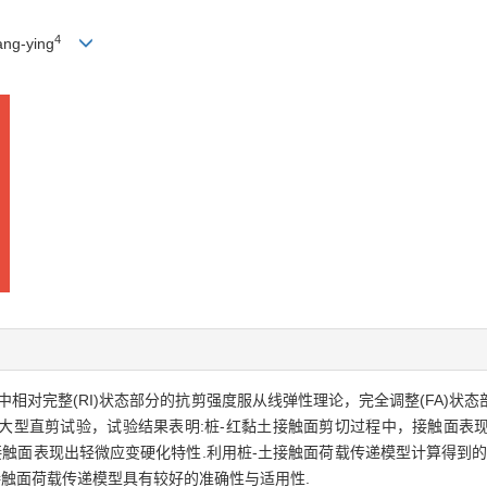
4
ang-ying
元中相对完整(RI)状态部分的抗剪强度服从线弹性理论，完全调整(FA)
了大型直剪试验，试验结果表明:桩-红黏土接触面剪切过程中，接触面表
触面表现出轻微应变硬化特性.利用桩-土接触面荷载传递模型计算得到的剪切
土接触面荷载传递模型具有较好的准确性与适用性.