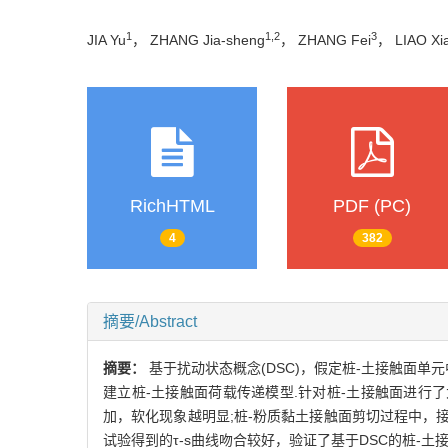
1
1,2
3
JIA Yu
， ZHANG Jia-sheng
， ZHANG Fei
， LIAO Xi
RichHTML
PDF (PC)
4
382
摘要/Abstract
摘要：
基于扰动状态概念(DSC)，假定桩-土接触面单
建立桩-土接触面荷载传递模型.针对桩-土接触面进行
加，软化现象越明显;桩-粉质黏土接触面剪切过程中，接
试验得到的τ-s曲线吻合较好，验证了基于DSC的桩-