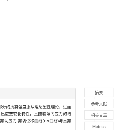
摘要
参考文献
状态部分的抗剪强度服从理想塑性理论，进而
现出应变软化特性，且随着法向应力的增
相关文章
应力-剪切位移曲线(τ-s曲线)与直剪
Metrics