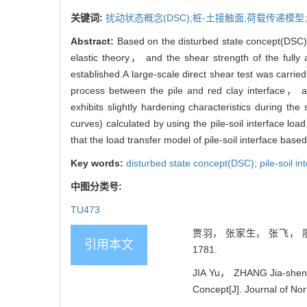
关键词:
扰动状态概念(DSC);桩-土接触面;荷载传递模型;
Abstract:
Based on the disturbed state concept(DSC)， i
elastic theory， and the shear strength of the fully 
established.A large-scale direct shear test was carried
process between the pile and red clay interface， a
exhibits slightly hardening characteristics during th
curves) calculated by using the pile-soil interface l
that the load transfer model of pile-soil interface bas
Key words:
disturbed state concept(DSC); pile-soil int
中图分类号:
TU473
贾羽， 张家生， 张飞， 廖湘
引用本文
1781.
JIA Yu， ZHANG Jia-sheng，
Concept[J]. Journal of No