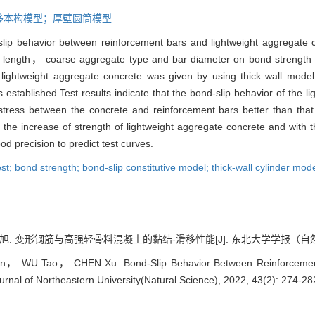
移本构模型；厚壁圆筒模型
-slip behavior between reinforcement bars and lightweight aggregate 
 length， coarse aggregate type and bar diameter on bond strength 
of lightweight aggregate concrete was given by using thick wall mo
established.Test results indicate that the bond-slip behavior of the l
tress between the concrete and reinforcement bars better than tha
 the increase of strength of lightweight aggregate concrete and with
d precision to predict test curves.
est; bond strength; bond-slip constitutive model; thick-wall cylinder mod
. 变形钢筋与高强轻骨料混凝土的黏结-滑移性能[J]. 东北大学学报（自然科学版）, 
 WU Tao， CHEN Xu. Bond-Slip Behavior Between Reinforcement B
urnal of Northeastern University(Natural Science), 2022, 43(2): 274-28