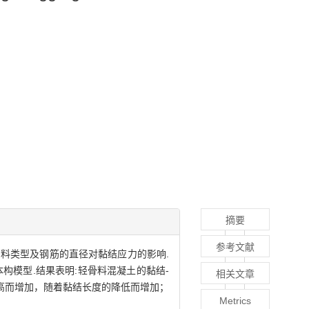
摘要
参考文献
料类型及钢筋的直径对黏结应力的影响.
模型.结果表明:轻骨料混凝土的黏结-
相关文章
高而增加，随着黏结长度的降低而增加；
Metrics