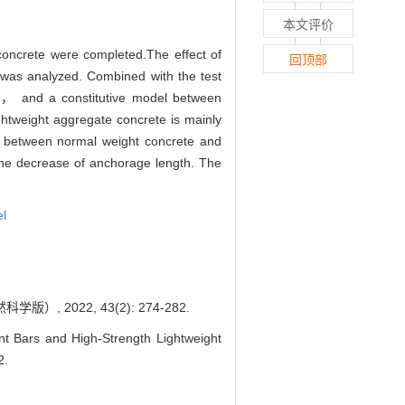
本文评价
concrete were completed.The effect of
回顶部
was analyzed. Combined with the test
del， and a constitutive model between
ightweight aggregate concrete is mainly
t between normal weight concrete and
 the decrease of anchorage length. The
el
2022, 43(2): 274-282.
ars and High-Strength Lightweight
2.