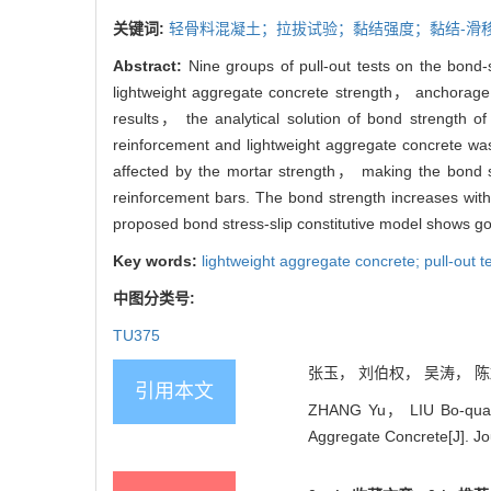
关键词:
轻骨料混凝土；拉拔试验；黏结强度；黏结-滑
Abstract:
Nine groups of pull-out tests on the bond
lightweight aggregate concrete strength， anchorage
results， the analytical solution of bond strength 
reinforcement and lightweight aggregate concrete was 
affected by the mortar strength， making the bond s
reinforcement bars. The bond strength increases with
proposed bond stress-slip constitutive model shows goo
Key words:
lightweight aggregate concrete; pull-out t
中图分类号:
TU375
张玉， 刘伯权， 吴涛， 陈旭
引用本文
ZHANG Yu， LIU Bo-quan，
Aggregate Concrete[J]. Jo