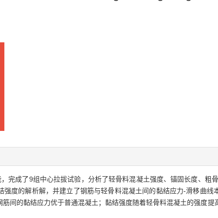
能，完成了9组中心拉拔试验，分析了轻骨料混凝土强度、锚固长度、粗骨
强度的解析解，并建立了钢筋与轻骨料混凝土间的黏结应力-滑移曲线本构
钢筋间的黏结应力优于普通混凝土；黏结强度随着轻骨料混凝土的强度提