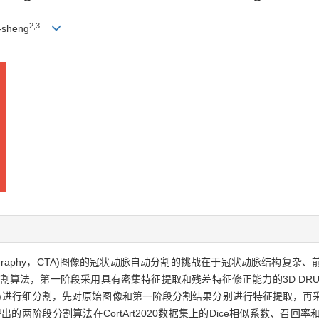
2,3
-sheng
hy angiography，CTA)图像的冠状动脉自动分割的挑战在于冠状动脉结
算法，第一阶段采用具有密集特征提取和残差特征修正能力的3D DRU-
FU-Net)进行细分割，先对原始图像和第一阶段分割结果分别进行特征提取
阶段分割算法在CortArt2020数据集上的Dice相似系数、召回率和精确