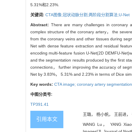
5.31%和2.23%.
关键词:
CTA图像;冠状动脉分割;两阶段分割算法;U-Net
Abstract:
There are many challenges in coronary
complex structure of the coronary artery， the severel
from the coronary veins and other tissues during se
Net with dense feature extraction and residual featu
encoding multi-feature fusion U-Net(2D DEMFU-Net)wa
and the segmentation results produced by the first st
connections， further improving the accuracy of segm
Net by 3.83%， 5.31% and 2.23% in terms of Dice simila
Key words:
CTA image; coronary artery segmentation
中图分类号:
TP391.41
王璐， 杨小帆， 王前进， 徐礼
引用本文
WANG Lu， YANG Xiao-fa
Images[J]. Journal of Nort