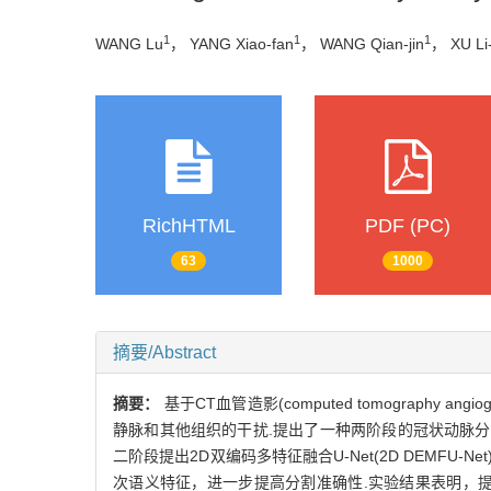
1
1
1
WANG Lu
， YANG Xiao-fan
， WANG Qian-jin
， XU Li
RichHTML
PDF (PC)
63
1000
摘要/Abstract
摘要：
基于CT血管造影(computed tomograp
静脉和其他组织的干扰.提出了一种两阶段的冠状动脉分割
二阶段提出2D双编码多特征融合U-Net(2D DEM
次语义特征，进一步提高分割准确性.实验结果表明，提出的两