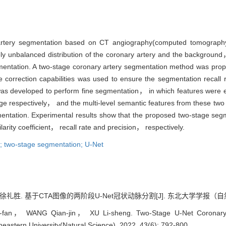
 artery segmentation based on CT angiography(computed tomograp
y unbalanced distribution of the coronary artery and the background， 
gmentation. A two-stage coronary artery segmentation method was prop
re correction capabilities was used to ensure the segmentation recal
s developed to perform fine segmentation， in which features were ext
age respectively， and the multi-level semantic features from these tw
entation. Experimental results show that the proposed two-stage seg
rity coefficient， recall rate and precision， respectively.
; two-stage segmentation; U-Net
胜. 基于CTA图像的两阶段U-Net冠状动脉分割[J]. 东北大学学报（自然科学版）,
n， WANG Qian-jin， XU Li-sheng. Two-Stage U-Net Coronary 
heastern University(Natural Science), 2022, 43(6): 792-800.