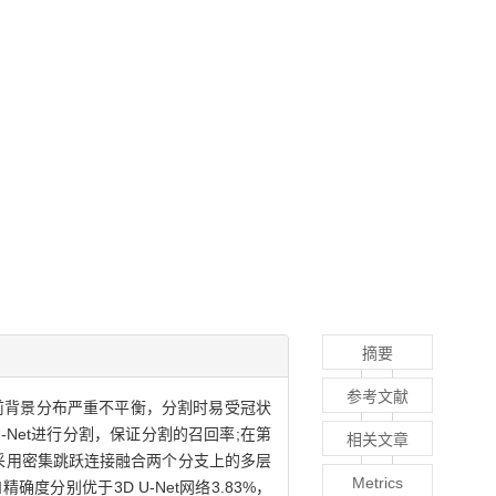
摘要
参考文献
构复杂、前背景分布严重不平衡，分割时易受冠状
Net进行分割，保证分割的召回率;在第
相关文章
，再采用密集跳跃连接融合两个分支上的多层
Metrics
度分别优于3D U-Net网络3.83%，