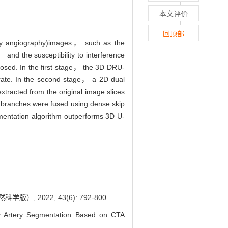
本文评价
回顶部
hy angiography)images， such as the
and the susceptibility to interference
osed. In the first stage， the 3D DRU-
l rate. In the second stage， a 2D dual
racted from the original image slices
o branches were fused using dense skip
mentation algorithm outperforms 3D U-
 2022, 43(6): 792-800.
Artery Segmentation Based on CTA