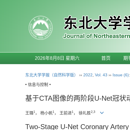
2026年8月8日 星期六
首页
期
东北大学学报（自然科学版）
››
2022
,
Vol. 43
››
Issue (6)
• 信息与控制 •
基于CTA图像的两阶段U-Net冠
1
1
1
2,3
王璐
， 杨小帆
， 王前进
， 徐礼胜
Two-Stage U-Net Coronary Arter