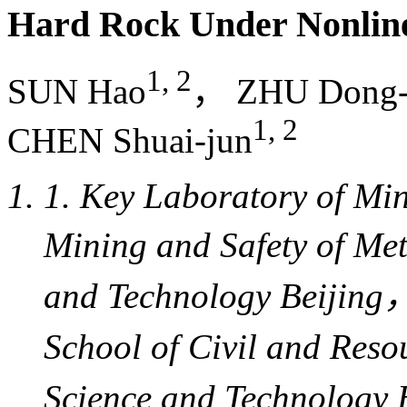
Failure Characteristics and 
Under Nonlinear Unloading R
1, 2
SUN Hao
， ZHU Dong-
1, 2
CHEN Shuai-jun
1. Key Laboratory of Mi
Efficient Mining and S
University of Science 