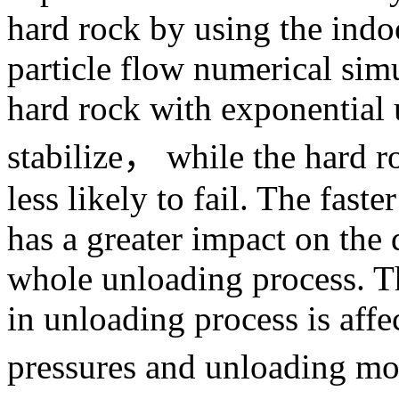
关键词:
硬岩；非线性卸
颗粒流
Abstract:
In order to study 
rock with nonlinear veloc
three unloading rate vari
exponent were used to stud