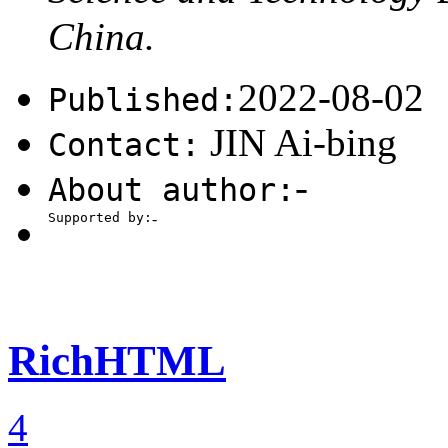
Beijing 100083， China;
Resource Engineering， 
Technology Beijing， 
Published:
2022-08-02
Contact:
JIN Ai-bing
About author:
-
Supported by:
-