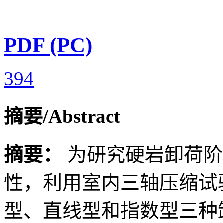
Ri
PD
摘要/Abstract