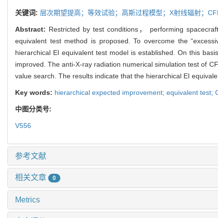
关键词:
层次期望提高；等效试验；高斯过程模型；X射线辐射；CF
Abstract:
Restricted by test conditions， performing spacecraft a
equivalent test method is proposed. To overcome the “excess
hierarchical EI equivalent test model is established. On this bas
improved. The anti-X-ray radiation numerical simulation test of CFR
value search. The results indicate that the hierarchical EI equiva
Key words:
hierarchical expected improvement; equivalent test;
中图分类号:
V556
参考文献
相关文章
0
Metrics