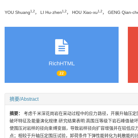
1,2
1,2
1,2
YOU Shuang
， LI Hu-zhen
， HOU Xiao-xu
， GENG Qian-ch
RichHTML
22
摘要/Abstract
摘要：
考虑千米深花岗岩在采动过程中的应力路径，开展升轴压定
破坏特征及能量演化规律.研究结果表明:高围压等级下岩石峰值破
使围压对岩样的径向束缚变弱，导致岩样径向扩容增强并在较低应
点；相较于升轴压定围压试验，卸荷条件下弹性能转化为耗散能的比