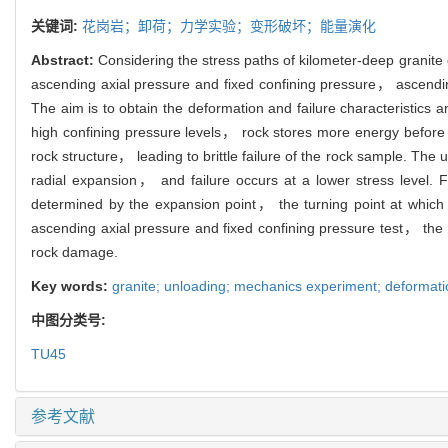
关键词:
花岗岩；卸荷；力学实验；变形破坏；能量演化
Abstract:
Considering the stress paths of kilometer-deep granite
ascending axial pressure and fixed confining pressure， ascendin
The aim is to obtain the deformation and failure characteristics
high confining pressure levels， rock stores more energy before 
rock structure， leading to brittle failure of the rock sample. The
radial expansion， and failure occurs at a lower stress level.
determined by the expansion point， the turning point at which 
ascending axial pressure and fixed confining pressure test， the r
rock damage.
Key words:
granite; unloading; mechanics experiment; deformat
中图分类号:
TU45
参考文献