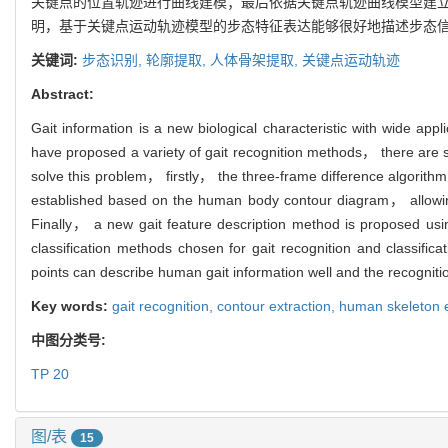
关键点的位置轨迹进行曲线建模；最后依据关键点轨迹曲线模型建立
明，基于关键点运动轨迹模型的步态特征表达能够很好地描述步态信
关键词:
步态识别,
轮廓提取,
人体骨架提取,
关键点运动轨迹
Abstract:
Gait information is a new biological characteristic with wide app
have proposed a variety of gait recognition methods， there are st
solve this problem， firstly， the three-frame difference algorit
established based on the human body contour diagram， allowing fo
Finally， a new gait feature description method is proposed usi
classification methods chosen for gait recognition and classific
points can describe human gait information well and the recognition
Key words:
gait recognition,
contour extraction,
human skeleton e
中图分类号:
TP 20
图/表
15