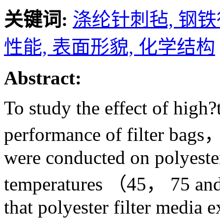
关键词:
涤纶针刺毡,
钢铁
性能,
表面形貌,
化学结构
Abstract:
To study the effect of high?
performance of filter bags，
were conducted on polyester 
temperatures （45， 75 and
that polyester filter media e