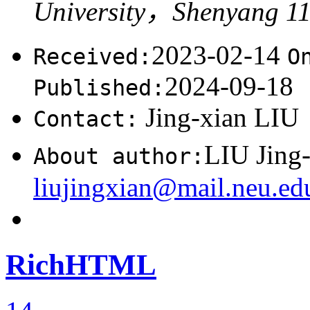
University，Shenyang 1
2023-02-14
Received:
O
2024-09-18
Published:
Jing-xian LIU
Contact:
LIU Jing
About author:
liujingxian@mail.neu.ed
RichHTML