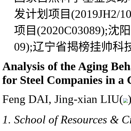
发计划项目(2019JH2/
项目(2020C03089);
09);辽宁省揭榜挂帅科技攻关
Analysis of the Aging Beh
for Steel Companies in a
Feng DAI, Jing-xian LIU(
School of Resources & C