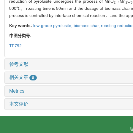
reduction of pyrolusite undergoes the process of MnO
→Mn
O
2
2
3
800℃， roasting time is 50min and the dosage of biomass char is 
process is controlled by interface chemical reaction， and the ap
Key words:
low-grade pyrolusite,
biomass char,
roasting reducti
中图分类号:
TF792
参考文献
相关文章
8
Metrics
本文评价