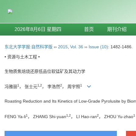
2026年8月6日 星期四
首页
期刊介绍
东北大学学报:自然科学版
››
2015
,
Vol. 36
››
Issue (10)
: 1482-1486.
• 资源与土木工程 •
生物质焦焙烧还原低品位软锰矿及其动力学
1
1,2
2
1
冯雅丽
， 张士元
， 李浩然
， 周宇照
Roasting Reduction and Its Kinetics of Low-Grade Pyrolusite by Bi
1
1,2
2
1
FENG Ya-li
， ZHANG Shi-yuan
， LI Hao-ran
， ZHOU Yu-zhao