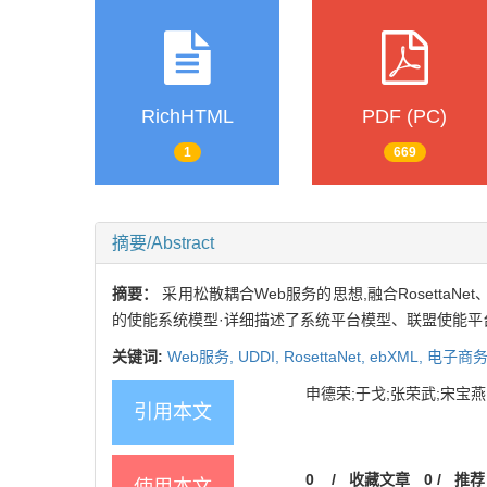
RichHTML
PDF (PC)
1
669
摘要/Abstract
摘要：
采用松散耦合Web服务的思想,融合RosettaN
的使能系统模型·详细描述了系统平台模型、联盟使能平台
关键词:
Web服务,
UDDI,
RosettaNet,
ebXML,
电子商务
申德荣;于戈;张荣武;宋宝燕. 
引用本文
0
/
收藏文章
0
/
推荐
使用本文