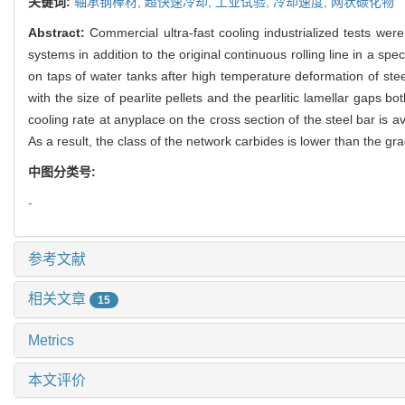
关键词:
轴承钢棒材,
超快速冷却,
工业试验,
冷却速度,
网状碳化物
Abstract:
Commercial ultra-fast cooling industrialized tests were 
systems in addition to the original continuous rolling line in a sp
on taps of water tanks after high temperature deformation of ste
with the size of pearlite pellets and the pearlitic lamellar gaps
cooling rate at anyplace on the cross section of the steel bar is av
As a result, the class of the network carbides is lower than the gra
中图分类号:
-
参考文献
相关文章
15
Metrics
本文评价