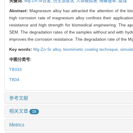
关键词:
Mg-Zn-Sr合金,
仿生涂层法,
人体模拟液,
降解速率,
腐蚀
Abstract:
Magnesium alloy has attracted the attention of the bi
high corrosion rate of magnesium alloy confines their applicati
resistance and high strength for biomedical engineering. The a
SEM. The degradation rates of the samples without and with hydro
improves the corrosion resistance. The degradation rate of the Mg-
Key words:
Mg-Zn-Sr alloy,
biomimetic coating technique,
simula
中图分类号:
TB333
TB34
参考文献
相关文章
15
Metrics