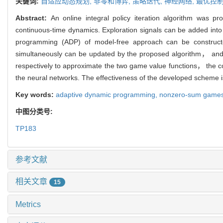
关键词:
自适应动态规划,
非零和博弈,
策略迭代,
神经网络,
最优控
Abstract:
An online integral policy iteration algorithm was p
continuous-time dynamics. Exploration signals can be added into
programming (ADP) of model-free approach can be construc
simultaneously can be updated by the proposed algorithm， and 
respectively to approximate the two game value functions， the co
the neural networks. The effectiveness of the developed scheme 
Key words:
adaptive dynamic programming,
nonzero-sum game
中图分类号:
TP183
参考文献
相关文章
15
Metrics