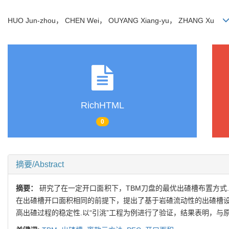
HUO Jun-zhou， CHEN Wei， OUYANG Xiang-yu， ZHANG Xu
RichHTML
0
摘要/Abstract
摘要：
研究了在一定开口面积下，TBM刀盘的最优出碴槽布置方式.
在出碴槽开口面积相同的前提下，提出了基于岩碴流动性的出碴槽设
高出碴过程的稳定性.以“引洮”工程为例进行了验证，结果表明，与原出