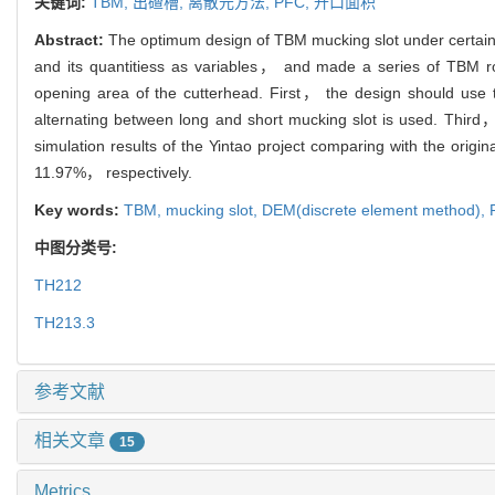
关键词:
TBM,
出碴槽,
离散元方法,
PFC,
开口面积
Abstract:
The optimum design of TBM mucking slot under certain
and its quantitiess as variables， and made a series of TBM ro
opening area of the cutterhead. First， the design should use
alternating between long and short mucking slot is used. Third， 
simulation results of the Yintao project comparing with the orig
11.97%， respectively.
Key words:
TBM,
mucking slot,
DEM(discrete element method),
中图分类号:
TH212
TH213.3
参考文献
相关文章
15
Metrics