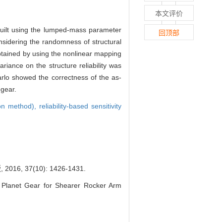
本文评价
built using the lumped-mass parameter
回顶部
sidering the randomness of structural
btained by using the nonlinear mapping
iance on the structure reliability was
arlo showed the correctness of the as-
 gear.
on method),
reliability-based sensitivity
7(10): 1426-1431.
Planet Gear for Shearer Rocker Arm