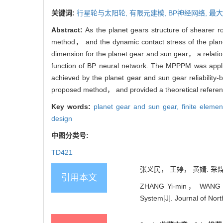
关键词:
行星轮与太阳轮,
有限元建模,
BP神经网络,
最大
Abstract:
As the planet gears structure of shearer 
method， and the dynamic contact stress of the plane
dimension for the planet gear and sun gear， a relati
function of BP neural network. The MPPPM was applied 
achieved by the planet gear and sun gear reliability
proposed method， and provided a theoretical reference 
Key words:
planet gear and sun gear,
finite eleme
design
中图分类号:
TD421
张义民， 王婷， 黄婧. 采煤机
引用本文
ZHANG Yi-min， WANG Ting
System[J]. Journal of Nor