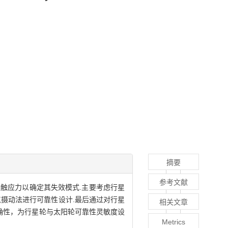
摘要
参考文献
触应力以确定其失效模式.主要考虑行星
摄动法进行可靠性设计.最后通过对行星
相关文章
正确性，为行星轮与太阳轮可靠性灵敏度设
Metrics