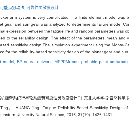
可能点摄动法,
可靠性灵敏度设计
rocker arm system is very complicated， a finite element model was 
t gear and sun gear was analyzed to determine its failure mode. Con
onal expression between the fatigue life and random parameters was o
to the reliability design. The effect of the parameters’ mean and var
-based sensitivity design.The simulation experiment using the Monte-C
for the reliability-based sensitivity design of the planet gear and sun
nt model,
BP neural network,
MPPPM(most probable point perturbati
摇臂系统行星轮系疲劳可靠性灵敏度设计[J]. 东北大学学报:自然科学版, 2016, 3
， HUANG Jing. Fatigue Reliability-Based Sensitivity Design of 
theastern University Natural Science, 2016, 37(10): 1426-1431.