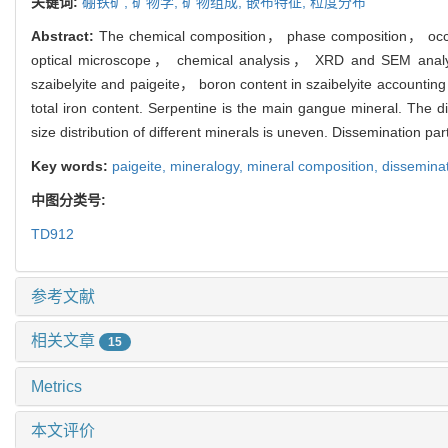
关键词:
硼铁矿,
矿物学,
矿物组成,
嵌布特征,
粒度分布
Abstract:
The chemical composition， phase composition， occurr
optical microscope， chemical analysis， XRD and SEM analysis
szaibelyite and paigeite， boron content in szaibelyite accounting
total iron content. Serpentine is the main gangue mineral. The 
size distribution of different minerals is uneven. Dissemination pa
Key words:
paigeite,
mineralogy,
mineral composition,
disseminat
中图分类号:
TD912
参考文献
相关文章
15
Metrics
本文评价