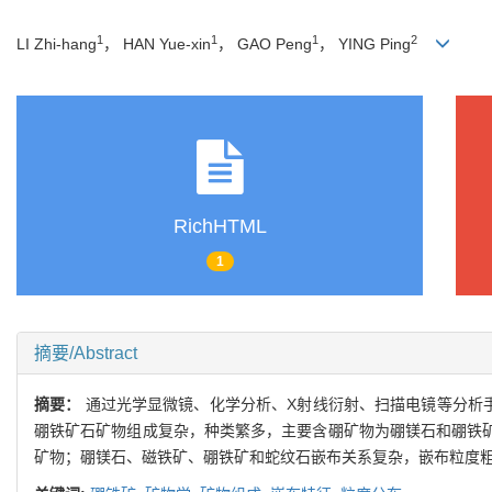
1
1
1
2
LI Zhi-hang
， HAN Yue-xin
， GAO Peng
， YING Ping
RichHTML
1
摘要/Abstract
摘要：
通过光学显微镜、化学分析、X射线衍射、扫描电镜等分析
硼铁矿石矿物组成复杂，种类繁多，主要含硼矿物为硼镁石和硼铁矿，
矿物；硼镁石、磁铁矿、硼铁矿和蛇纹石嵌布关系复杂，嵌布粒度粗