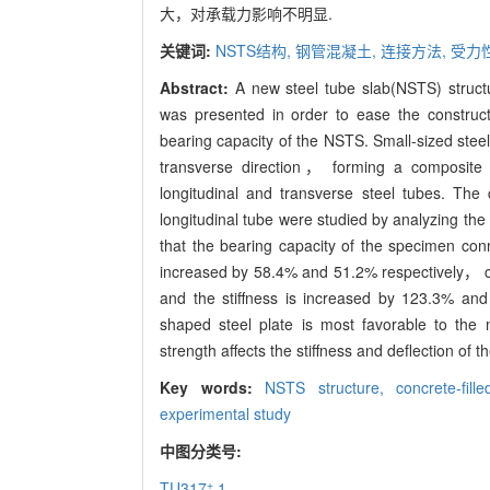
大，对承载力影响不明显.
关键词:
NSTS结构,
钢管混凝土,
连接方法,
受力
Abstract:
A new steel tube slab(NSTS) structu
was presented in order to ease the constructi
bearing capacity of the NSTS. Small-sized stee
transverse direction， forming a composite st
longitudinal and transverse steel tubes. Th
longitudinal tube were studied by analyzing th
that the bearing capacity of the specimen con
increased by 58.4% and 51.2% respectively， c
and the stiffness is increased by 123.3% an
shaped steel plate is most favorable to th
strength affects the stiffness and deflection of 
Key words:
NSTS structure,
concrete-fil
experimental study
中图分类号:
+
TU317
.1