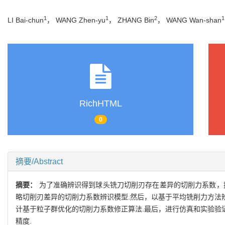
1
1
2
1
LI Bai-chun
， WANG Zhen-yu
， ZHANG Bin
， WANG Wan-shan
RichHTML
0
摘要/Abstract
摘要：
为了准确辨识得到球头铣刀切削刃存在差异的切削力系数，
略切削刃差异的切削力系数辨识模型.然后，以基于平均铣削力方法
计基于粒子群优化的切削力系数修正算法.最后，进行仿真和实验验
精度.