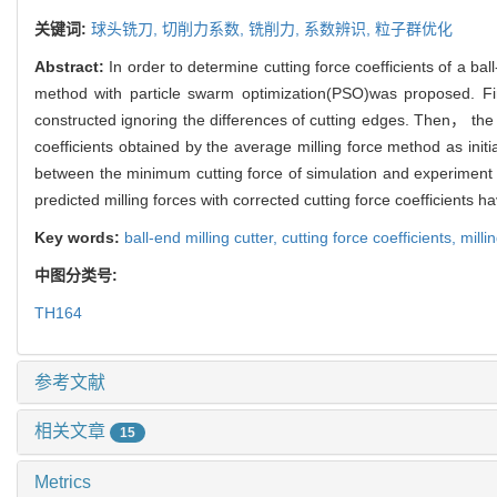
关键词:
球头铣刀,
切削力系数,
铣削力,
系数辨识,
粒子群优化
Abstract:
In order to determine cutting force coefficients of a 
method with particle swarm optimization(PSO)was proposed. Fir
constructed ignoring the differences of cutting edges. Then， the
coefficients obtained by the average milling force method as ini
between the minimum cutting force of simulation and experiment a
predicted milling forces with corrected cutting force coefficients 
Key words:
ball-end milling cutter,
cutting force coefficients,
milli
中图分类号:
TH164
参考文献
相关文章
15
Metrics