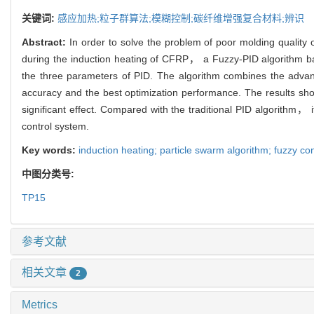
关键词:
感应加热;粒子群算法;模糊控制;碳纤维增强复合材料;辨识
Abstract:
In order to solve the problem of poor molding qualit
during the induction heating of CFRP， a Fuzzy-PID algorithm ba
the three parameters of PID. The algorithm combines the advan
accuracy and the best optimization performance. The results show
significant effect. Compared with the traditional PID algorithm，
control system.
Key words:
induction heating; particle swarm algorithm; fuzzy co
中图分类号:
TP15
参考文献
相关文章
2
Metrics