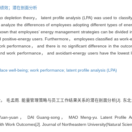
绩效；潜在剖面分析
 depletion theory， latent profile analysis (LPA) was used to classify
nalyze the differences of employees adopting different types of ene
hown that employees’ energy management strategies can be divided i
positive-energy users. Furthermore， employees classified as work-e
work performance， and there is no significant difference in the out
 and work performance， and avoidant-energy users have the lowest l
lace well-being; work performance; latent profile analysis (LPA)
 毛孟雨. 能量管理策略与员工工作结果关系的潜在剖面分析[J]. 东北大学学
an-yuan， DAI Guang-song， MAO Meng-yu. Latent Profile Analy
h Work Outcomes[J]. Journal of Northeastern University(Natural Scien