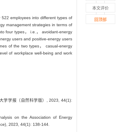
本文评价
 522 employees into different types of
回顶部
rgy management strategies in terms of
nto four types， i.e.， avoidant-energy
nergy users and positive-energy users
comes of the two types， casual-energy
evel of workplace well-being and work
报（自然科学版）, 2023, 44(1):
sis on the Association of Energy
ce), 2023, 44(1): 138-144.