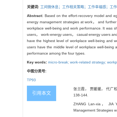
关键词:
工间微休息；工作相关策略；工作幸福感；工作
Abstract:
Based on the effort-recovery model and ego
energy management strategies at work， and further a
workplace well-being and work performance. It was s
users， work-energy users， casual-energy users and 
have the highest level of workplace well-being and 
users have the middle level of workplace well-being
performance among the four types.
Key words:
micro-break; work-related strategy; workp
中图分类号:
TP93
张兰霞， 贾媛媛， 代广松，
引用本文
138-144.
ZHANG Lan-xia， JIA Yu
Management Strategies wit