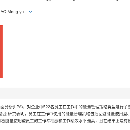
， MAO Meng-yu
面分析(LPA)，对企业中522名员工在工作中的能量管理策略类型进行
检验.研究表明，员工在工作中使用的能量管理策略包括回避能量使用型
和积极能量使用型员工的工作幸福感和工作绩效水平最高，且在结果上没有