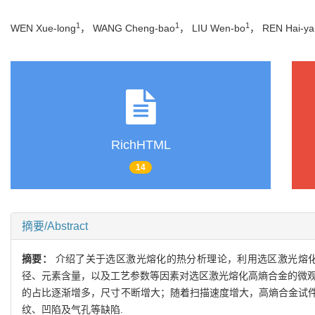
1
1
1
WEN Xue-long
， WANG Cheng-bao
， LIU Wen-bo
， REN Hai-ya
RichHTML
14
摘要/Abstract
摘要：
介绍了关于选区激光熔化的热分析理论，利用选区激光熔化技术制
径、元素含量，以及工艺参数等因素对选区激光熔化高熵合金的微观
的占比逐渐增多，尺寸不断增大；随着扫描速度增大，高熵合金试
纹、凹陷及气孔等缺陷.