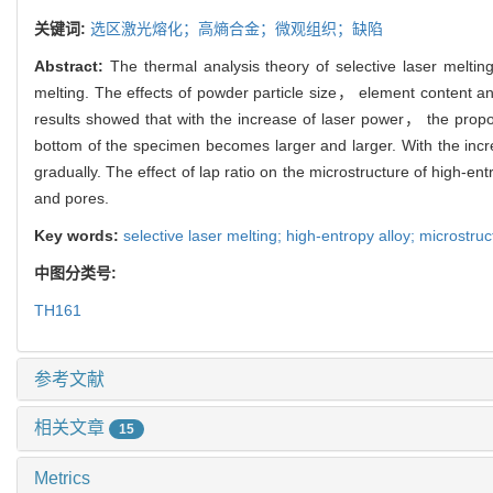
关键词:
选区激光熔化；高熵合金；微观组织；缺陷
Abstract:
The thermal analysis theory of selective laser mel
melting. The effects of powder particle size， element content an
results showed that with the increase of laser power， the propo
bottom of the specimen becomes larger and larger. With the incr
gradually. The effect of lap ratio on the microstructure of high-
and pores.
Key words:
selective laser melting; high-entropy alloy; microstruc
中图分类号:
TH161
参考文献
相关文章
15
Metrics