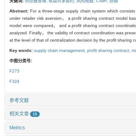
关键词:
供应链管理,
收益共享契约,
风险规避,
CVaR,
协调
Abstract:
For a three-stage supply chain system which consists o
under retailer risk aversion， a profit sharing contract model ba
model were compared， and a profit sharing contract coordinati
analyzed. Finally， the validity of contract coordination was pres
at the level of that of centralization decision by the profit sharin
Key words:
supply chain management,
profit sharing contract,
ri
中图分类号:
F273
F324
参考文献
相关文章
15
Metrics