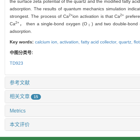
the surface zeta potential of the quartz and the modified fatty 
adsorption. The results of quantum mechanics simulation indica
2+
2+
strongest. The process of Ca
ion activation is that Ca
prefere
2+
Ca
， then a single-bond oxygen (O
) and two double-bond
Ⅰ
adsorption.
Key words:
calcium ion,
activation,
fatty acid collector,
quartz,
flo
中图分类号:
TD923
参考文献
相关文章
15
Metrics
本文评价