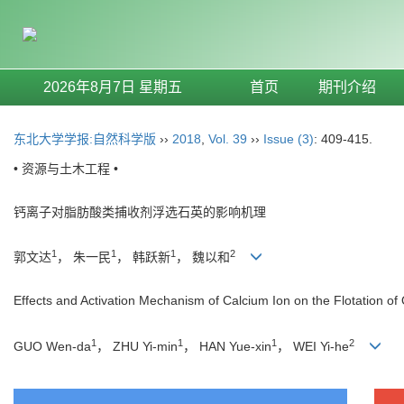
2026年8月7日 星期五
首页
期刊介绍
东北大学学报:自然科学版
››
2018
,
Vol. 39
››
Issue (3)
: 409-415.
• 资源与土木工程 •
钙离子对脂肪酸类捕收剂浮选石英的影响机理
1
1
1
2
郭文达
， 朱一民
， 韩跃新
， 魏以和
Effects and Activation Mechanism of Calcium Ion on the Flotation of 
1
1
1
2
GUO Wen-da
， ZHU Yi-min
， HAN Yue-xin
， WEI Yi-he