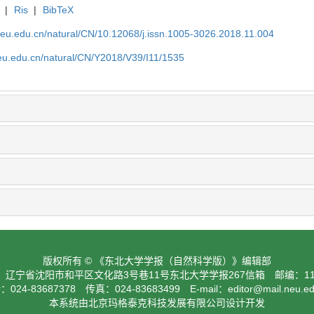
|
Ris
|
BibTeX
neu.edu.cn/natural/CN/10.12068/j.issn.1005-3026.2018.11.004
neu.edu.cn/natural/CN/Y2018/V39/I11/1535
版权所有 © 《东北大学学报（自然科学版）》编辑部
：辽宁省沈阳市和平区文化路3号巷11号东北大学学报267信箱 邮编：110
024-83687378 传真：024-83683499 E-mail：
editor@mail.neu.e
本系统由北京玛格泰克科技发展有限公司设计开发