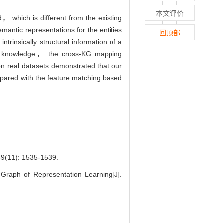
本文评价
 which is different from the existing
emantic representations for the entities
回顶部
rinsically structural information of a
rior knowledge， the cross-KG mapping
on real datasets demonstrated that our
mpared with the feature matching based
: 1535-1539.
raph of Representation Learning[J].