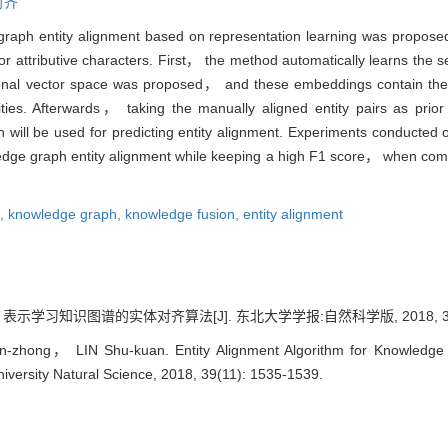
对齐
raph entity alignment based on representation learning was proposed，
 or attributive characters. First， the method automatically learns the s
nal vector space was proposed， and these embeddings contain the int
tities. Afterwards， taking the manually aligned entity pairs as p
 will be used for predicting entity alignment. Experiments conducted 
ledge graph entity alignment while keeping a high F1 score， when co
g,
knowledge graph,
knowledge fusion,
entity alignment
示学习知识图谱的实体对齐算法[J]. 东北大学学报:自然科学版, 2018, 39(11)
zhong， LIN Shu-kuan. Entity Alignment Algorithm for Knowledge G
niversity Natural Science, 2018, 39(11): 1535-1539.