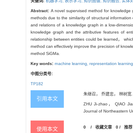
关键词:
机器学习,
表示学习,
知识图谱,
知识融合,
实体
Abstract:
A novel supervised method for knowledge g
methods due to the similarity of structural information
and relations of a knowledge graph in a low-dimensio
knowledge graph and the attributive features of en
relationship between entities could be learned， which
method can effectively improve the precision of know
method SiGMa.
Key words:
machine learning,
representation learnin
中图分类号:
TP182
朱继召， 乔建忠， 林树宽. 表
引用本文
ZHU Ji-zhao， QIAO Jian-
Journal of Northeastern U
0
/
收藏文章
0
/
推荐
使用本文