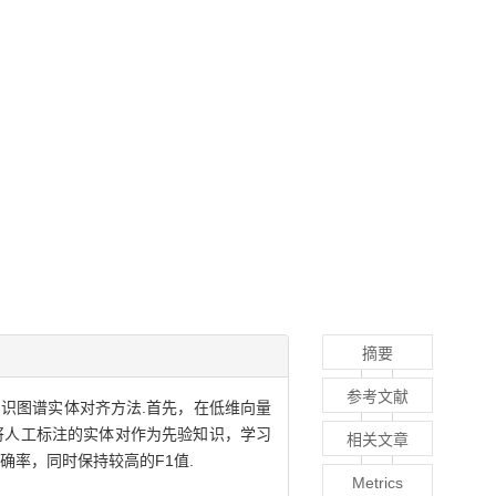
摘要
参考文献
识图谱实体对齐方法.首先，在低维向量
将人工标注的实体对作为先验知识，学习
相关文章
确率，同时保持较高的F1值.
Metrics