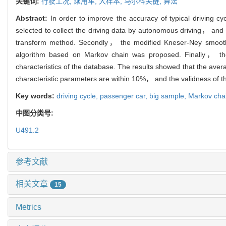
关键词:
行驶工况,
乘用车,
大样本,
马尔科夫链,
算法
Abstract:
In order to improve the accuracy of typical driving c
selected to collect the driving data by autonomous driving， and 
transform method. Secondly， the modified Kneser-Ney smoothin
algorithm based on Markov chain was proposed. Finally， the 
characteristics of the database. The results showed that the aver
characteristic parameters are within 10%， and the validness of th
Key words:
driving cycle,
passenger car,
big sample,
Markov cha
中图分类号:
U491.2
参考文献
相关文章
15
Metrics