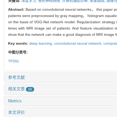
关键词:
深度学习,
卷积神经网络,
计算机辅助诊断,
帕金森病,
图像
Abstract:
Based on convolutional neural networks， this paper pr
patients were preprocessed by gray mapping， histogram equaliza
on the basis of VGG-Net network model. Regularization strategy is
times with MRI image set of patients. And feature visualization 
show that the network can make a good diagnosis of MRI image fo
Key words:
deep learning,
convolutional neural network,
compute
中图分类号:
TP391
参考文献
相关文章
15
Metrics
本文评价