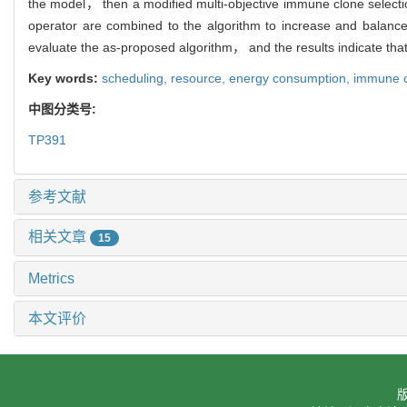
the model， then a modified multi-objective immune clone selectio
operator are combined to the algorithm to increase and balance t
evaluate the as-proposed algorithm， and the results indicate that 
Key words:
scheduling,
resource,
energy consumption,
immune c
中图分类号:
TP391
参考文献
相关文章
15
Metrics
本文评价