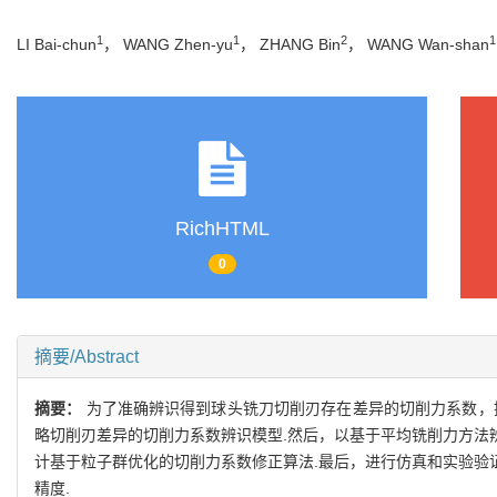
1
1
2
1
LI Bai-chun
， WANG Zhen-yu
， ZHANG Bin
， WANG Wan-shan
RichHTML
0
摘要/Abstract
摘要：
为了准确辨识得到球头铣刀切削刃存在差异的切削力系数，
略切削刃差异的切削力系数辨识模型.然后，以基于平均铣削力方法
计基于粒子群优化的切削力系数修正算法.最后，进行仿真和实验验
精度.