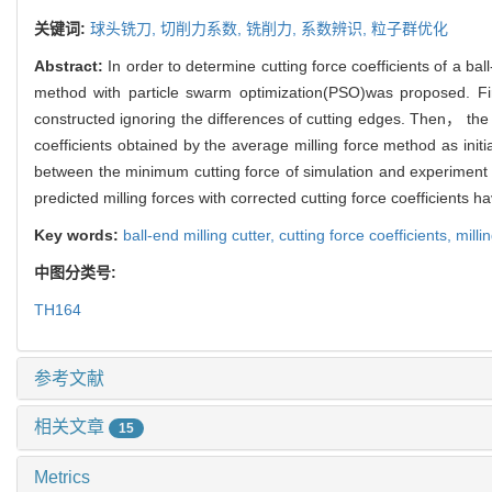
关键词:
球头铣刀,
切削力系数,
铣削力,
系数辨识,
粒子群优化
Abstract:
In order to determine cutting force coefficients of a 
method with particle swarm optimization(PSO)was proposed. Fir
constructed ignoring the differences of cutting edges. Then， the
coefficients obtained by the average milling force method as ini
between the minimum cutting force of simulation and experiment a
predicted milling forces with corrected cutting force coefficients 
Key words:
ball-end milling cutter,
cutting force coefficients,
milli
中图分类号:
TH164
参考文献
相关文章
15
Metrics