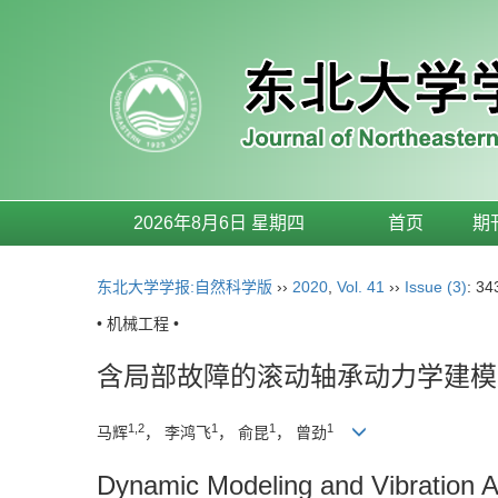
2026年8月6日 星期四
首页
期
东北大学学报:自然科学版
››
2020
,
Vol. 41
››
Issue (3)
: 34
• 机械工程 •
含局部故障的滚动轴承动力学建模
1,2
1
1
1
马辉
， 李鸿飞
， 俞昆
， 曾劲
Dynamic Modeling and Vibration An