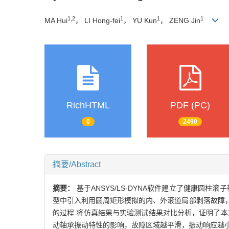
1,2
1
1
1
MA Hui
， LI Hong-fei
， YU Kun
， ZENG Jin
RichHTML
PDF (PC)
0
2490
摘要/Abstract
摘要：
基于ANSYS/LS-DYNA软件建立了健康
型中引入利用圆周矩形模拟的内、外滚道局部剥落故障
的过程.将仿真结果与实验测试结果对比分析，证明了
动轴承振动特性的影响，故障区域越平滑，振动响应越小