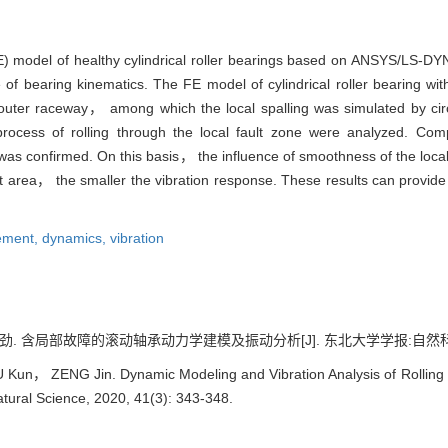
(FE) model of healthy cylindrical roller bearings based on ANSYS/LS-
e of bearing kinematics. The FE model of cylindrical roller bearing wit
nd outer raceway， among which the local spalling was simulated by cir
rocess of rolling through the local fault zone were analyzed. Comp
 confirmed. On this basis， the influence of smoothness of the local fa
lt area， the smaller the vibration response. These results can provide
element,
dynamics,
vibration
 含局部故障的滚动轴承动力学建模及振动分析[J]. 东北大学学报:自然科学版, 202
un， ZENG Jin. Dynamic Modeling and Vibration Analysis of Rolling Be
atural Science, 2020, 41(3): 343-348.