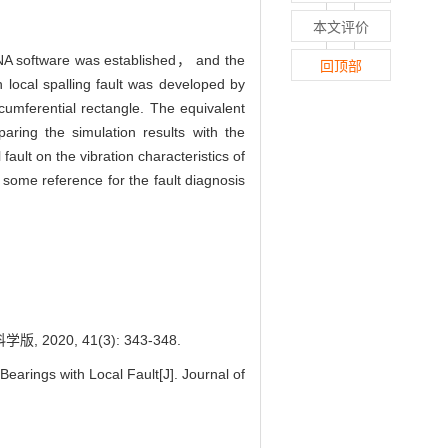
本文评价
DYNA software was established， and the
回顶部
h local spalling fault was developed by
cumferential rectangle. The equivalent
aring the simulation results with the
ult on the vibration characteristics of
 some reference for the fault diagnosis
0, 41(3): 343-348.
arings with Local Fault[J]. Journal of