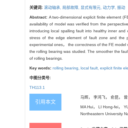
关键词:
滚动轴承,
局部故障,
显式有限元,
动力学,
振动
Abstract:
A two-dimensional explicit finite element 
availability of model was verified from the perspectiv
introducing local spalling fault into healthy inner a
stress of the edge element of fault zone and the p
experimental ones， the correctness of the FE model was
the rolling bearing was studied. The smoother the fau
of rolling bearings.
Key words:
rolling bearing,
local fault,
explicit finite 
中图分类号:
TH113.1
马辉， 李鸿飞， 俞昆， 曾劲.
引用本文
MA Hui， LI Hong-fei， YU K
Northeastern University N