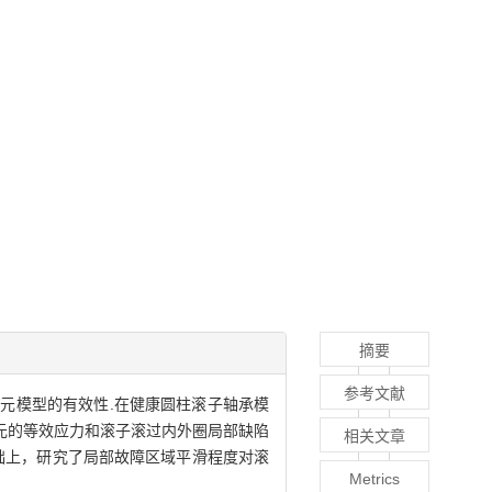
摘要
参考文献
限元模型的有效性.在健康圆柱滚子轴承模
元的等效应力和滚子滚过内外圈局部缺陷
相关文章
础上，研究了局部故障区域平滑程度对滚
Metrics