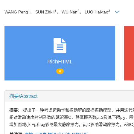
1
1
2
3
WANG Peng
， SUN Zhi-li
， WU Nan
， LUO Hai-tao
RichHTML
4
摘要/Abstract
摘要：
提出了一种考虑运动学和振动解的摩擦振动模型，并用迭代
相对滑动速度控制系数的延迟率C，静摩擦系数μ
S及其下限μ
，阻
○
D
增加而减小.F
和μ
影响最大静摩擦力，μ
D影响滑动摩擦力，v和
N
S
○