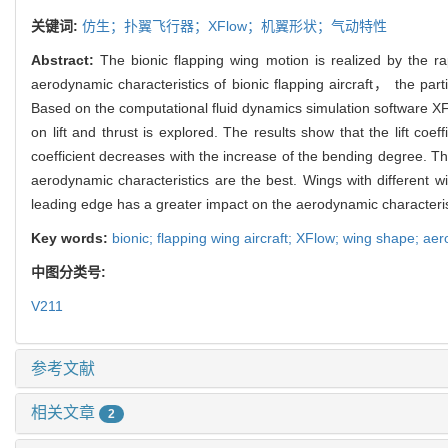
关键词:
仿生；扑翼飞行器；XFlow；机翼形状；气动特性
Abstract:
The bionic flapping wing motion is realized by the rap
aerodynamic characteristics of bionic flapping aircraft， the par
Based on the computational fluid dynamics simulation software XFl
on lift and thrust is explored. The results show that the lift coe
coefficient decreases with the increase of the bending degree. T
aerodynamic characteristics are the best. Wings with different 
leading edge has a greater impact on the aerodynamic characteris
Key words:
bionic; flapping wing aircraft; XFlow; wing shape; ae
中图分类号:
V211
参考文献
相关文章
2