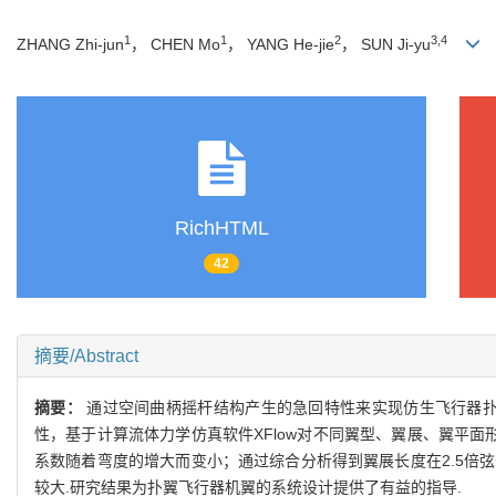
1
1
2
3,4
ZHANG Zhi-jun
， CHEN Mo
， YANG He-jie
， SUN Ji-yu
RichHTML
42
摘要/Abstract
摘要：
通过空间曲柄摇杆结构产生的急回特性来实现仿生飞行器扑
性，基于计算流体力学仿真软件XFlow对不同翼型、翼展、翼平
系数随着弯度的增大而变小；通过综合分析得到翼展长度在2.5倍
较大.研究结果为扑翼飞行器机翼的系统设计提供了有益的指导.