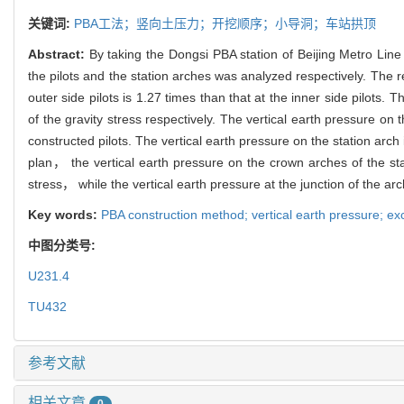
关键词:
PBA工法；竖向土压力；开挖顺序；小导洞；车站拱顶
Abstract:
By taking the Dongsi PBA station of Beijing Metro Line
the pilots and the station arches was analyzed respectively. The re
outer side pilots is 1.27 times than that at the inner side pilots. 
of the gravity stress respectively. The vertical earth pressure on 
constructed pilots. The vertical earth pressure on the station arch
plan， the vertical earth pressure on the crown arches of the sta
stress， while the vertical earth pressure at the junction of the arc
Key words:
PBA construction method; vertical earth pressure; exc
中图分类号:
U231.4
TU432
参考文献
相关文章