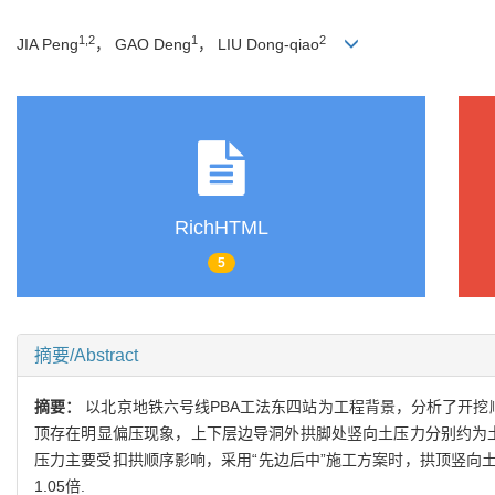
1,2
1
2
JIA Peng
， GAO Deng
， LIU Dong-qiao
RichHTML
5
摘要/Abstract
摘要：
以北京地铁六号线PBA工法东四站为工程背景，分析了开挖
顶存在明显偏压现象，上下层边导洞外拱脚处竖向土压力分别约为土体
压力主要受扣拱顺序影响，采用“先边后中”施工方案时，拱顶竖向
1.05倍.