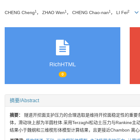
1
1
1
2
CHENG Cheng
， ZHAO Wen
， CHENG Chao-nan
， LI Fei
RichHTML
0
摘要/Abstract
摘要：
隧道开挖面支护压力的合理选取是维持开挖面稳定性的重要
体，滑动块上部为半圆柱体.采用Terzaghi松动土压力与Ran
结果小于魏纲和三维楔形体模型计算结果，且更接近Chambon 