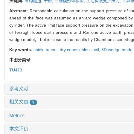
关键词:
盾构隧道,
干砂,
三维楔形体模型,
主动极限支护压力,
计算
Abstract:
Reasonable calculation on the support pressure of tun
ahead of the face was assumed as an arc wedge composed by part
cylinder. The active limit face support pressure on the excavation
of Terzaghi loose earth pressure and Rankine active earth pres
wedge model， but is close to the results by Chambon’s centrifuge 
Key words:
shield tunnel,
dry cohesionless soil,
3D wedge model
中图分类号:
TU473
参考文献
相关文章
9
Metrics
本文评价