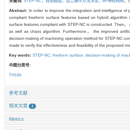
关键词:
STEP-NC；自由曲面；加工操作方法决策；BP神经网络
Abstract:
In order to improve the integration and intelligence 
compliant freeform surface features based on hybrid algorithm
surface features compliant with STEP-NC is constructed. Then， an
as well as chaos algorithm. Furthermore， the improved artificia
decision-making of machining operation method for STEP-NC-compl
made to verify the effectiveness and feasibility of the proposed m
Key words:
STEP-NC; freeform surface; decision-making of machi
中图分类号:
TH166
参考文献
相关文章
3
Metrics