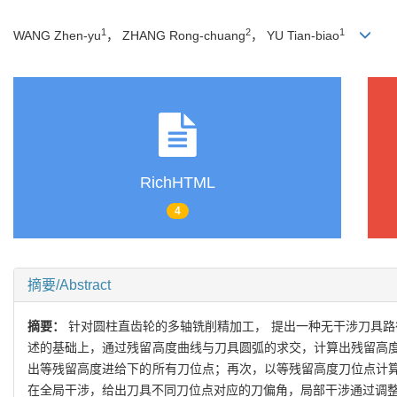
1
2
1
WANG Zhen-yu
， ZHANG Rong-chuang
， YU Tian-biao
RichHTML
4
摘要/Abstract
摘要：
针对圆柱直齿轮的多轴铣削精加工， 提出一种无干涉刀具路
述的基础上，通过残留高度曲线与刀具圆弧的求交，计算出残留高
出等残留高度进给下的所有刀位点；再次，以等残留高度刀位点计
在全局干涉，给出刀具不同刀位点对应的刀偏角，局部干涉通过调整