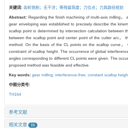
关键词:
齿轮铣削；无干涉；等残留高度；刀位点；刀具路径规划
Abstract:
Regarding the finish machining of multi-axis milling， 
gear enveloping was established to precisely describe the kinem
scallop point is determined by intersection calculation between th
between the scallop point and center point of the cutter arc， the
method. On the basis of the CL points on the scallop curve， CL
constraint of scallop height. The occurrence of global interfere
angles corresponding to different CL points were given. The occur
proposed method was feasible and effective.
Key words:
gear milling; interference-free; constant scallop heigh
中图分类号:
TH164
参考文献
相关文章
15