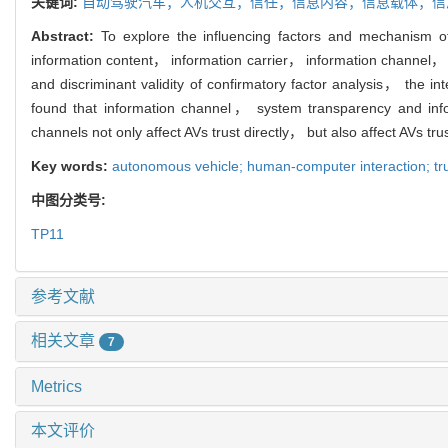
关键词:
自动驾驶汽车；人机交互；信任；信息内容；信息载体；信
Abstract:
To explore the influencing factors and mechanism o
information content， information carrier， information channel， 
and discriminant validity of confirmatory factor analysis， the int
found that information channel， system transparency and inform
channels not only affect AVs trust directly， but also affect AVs tr
Key words:
autonomous vehicle; human-computer interaction; trus
中图分类号:
TP11
参考文献
相关文章
7
Metrics
本文评价