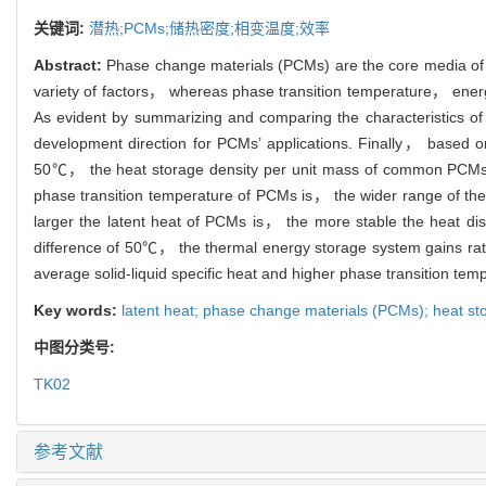
关键词:
潜热;PCMs;储热密度;相变温度;效率
Abstract:
Phase change materials (PCMs) are the core media of 
variety of factors， whereas phase transition temperature， energy 
As evident by summarizing and comparing the characteristics of 
development direction for PCMs’ applications. Finally， based on
50℃， the heat storage density per unit mass of common PCMs is 
phase transition temperature of PCMs is， the wider range of th
larger the latent heat of PCMs is， the more stable the heat dis
difference of 50℃， the thermal energy storage system gains rath
average solid-liquid specific heat and higher phase transition tem
Key words:
latent heat; phase change materials (PCMs); heat sto
中图分类号:
TK02
参考文献