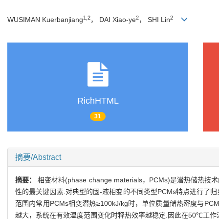
1,2
2
2
WUSIMAN Kuerbanjiang
， DAI Xiao-ye
， SHI Lin
RichHTML
31
摘要/Abstract
摘要：
相变材料(phase change materials，PCM
性的最关键因素.对典型的固-液相变的不同类型PCMs特点进行了
范围内常用PCMs相变潜热≥100kJ/kg时，单位质量储热密度
越大，系统在有效温度范围变化时释热效率越稳定.因此在50℃工作