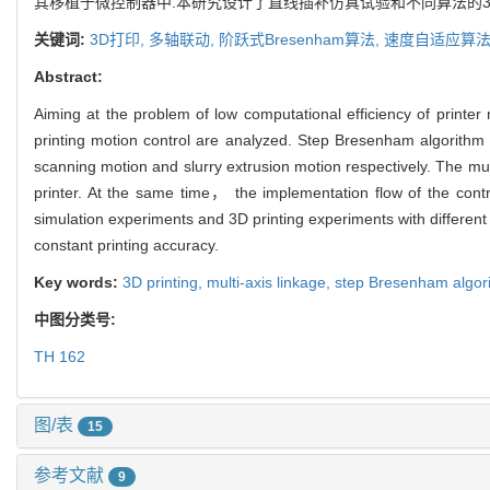
其移植于微控制器中.本研究设计了直线插补仿真试验和不同算法的
关键词:
3D打印,
多轴联动,
阶跃式Bresenham算法,
速度自适应算
Abstract:
Aiming at the problem of low computational efficiency of printer
printing motion control are analyzed. Step Bresenham algorithm 
scanning motion and slurry extrusion motion respectively. The mult
printer. At the same time， the implementation flow of the contro
simulation experiments and 3D printing experiments with different
constant printing accuracy.
Key words:
3D printing,
multi-axis linkage,
step Bresenham algor
中图分类号:
TH 162
图/表
15
参考文献
9