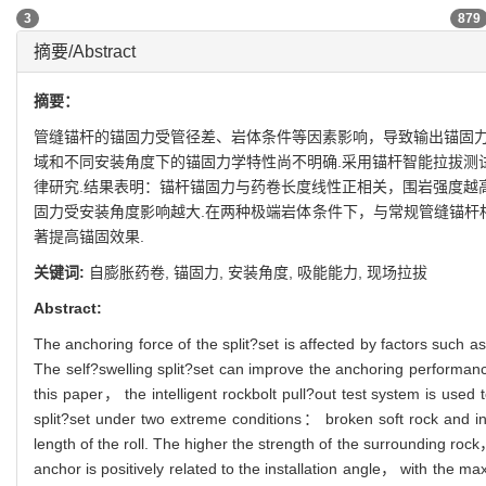
3
879
摘要/Abstract
摘要：
管缝锚杆的锚固力受管径差、岩体条件等因素影响，导致输出锚固力
域和不同安装角度下的锚固力学特性尚不明确.采用锚杆智能拉拔测
律研究.结果表明：锚杆锚固力与药卷长度线性正相关，围岩强度越
固力受安装角度影响越大.在两种极端岩体条件下，与常规管缝锚杆相比，
著提高锚固效果.
关键词:
自膨胀药卷,
锚固力,
安装角度,
吸能能力,
现场拉拔
Abstract:
The anchoring force of the split?set is affected by factors such a
The self?swelling split?set can improve the anchoring performanc
this paper， the intelligent rockbolt pull?out test system is used t
split?set under two extreme conditions： broken soft rock and inta
length of the roll. The higher the strength of the surrounding ro
anchor is positively related to the installation angle， with the 