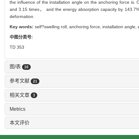
the influence of the installation angle on the anchoring force is
and 3.15 times， and the energy absorption capacity by 143.7% a
deformation.
Key words:
self?swelling roll,
anchoring force,
installation angle,
中图分类号:
TD 353
图/表
16
参考文献
21
相关文章
3
Metrics
本文评价