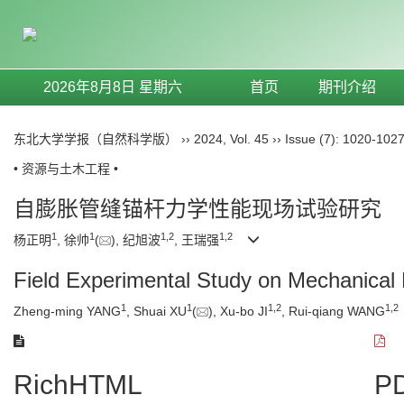
2026年8月8日 星期六
首页
期刊介绍
东北大学学报（自然科学版）
››
2024
,
Vol. 45
››
Issue (7)
: 1020-1027
• 资源与土木工程 •
自膨胀管缝锚杆力学性能现场试验研究
1
1
1
,
2
1
,
2
杨正明
, 徐帅
(
), 纪旭波
, 王瑞强
Field Experimental Study on Mechanical Pr
1
1
1
,
2
1
,
2
Zheng-ming YANG
, Shuai XU
(
), Xu-bo JI
, Rui-qiang WANG
RichHTML
PD