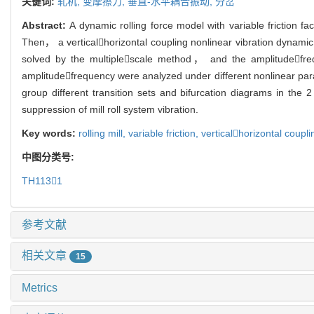
关键词:
轧机,
变摩擦力,
垂直-水平耦合振动,
分岔
Abstract:
A dynamic rolling force model with variable friction f
Then， a verticalhorizontal coupling nonlinear vibration dynamic 
solved by the multiplescale method， and the amplitudefreq
amplitudefrequency were analyzed under different nonlinear para
group different transition sets and bifurcation diagrams in the
suppression of mill roll system vibration.
Key words:
rolling mill,
variable friction,
verticalhorizontal coupli
中图分类号:
TH1131
参考文献
相关文章
15
Metrics