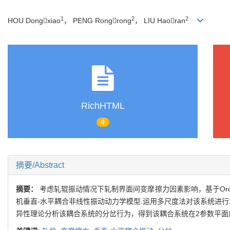
1
2
2
HOU Dongxiao
， PENG Rongrong
， LIU Haoran
RichHTML
0
摘要/Abstract
摘要：
考虑轧辊振动情况下轧制界面间变摩擦力因素影响，基于Or
机垂直-水平耦合非线性振动动力学模型.运用多尺度法对该系统进行
异性理论分析该耦合系统的分岔行为，得到该耦合系统在2参数平面