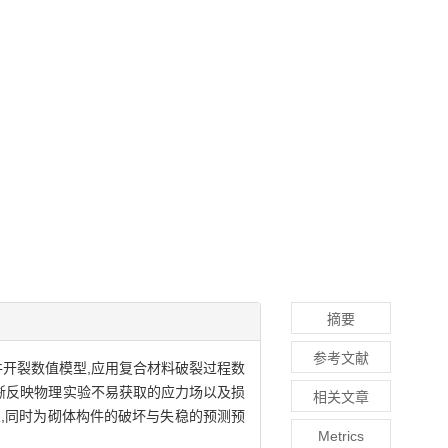
摘要
参考文献
件开裂数值模型,应用复合材料破裂过程数
清晰反映物理实验不易获取的应力场以及损
相关文章
,同时为砌体构件的破坏与失稳的预测预
Metrics