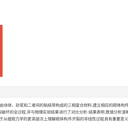
由块体、砂浆和二者间的粘结带构成的三相复合材料,建立相应的砌体构
到开裂破坏的全过程,并与物理实验结果进行了对比分析·结果表明,数值分析
对于从细观力学的更高层次上理解砌体构件开裂的非线性过程具有重要意义