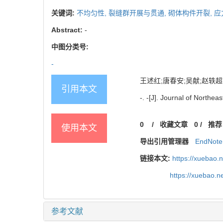
关键词:
不均匀性,
裂缝群开展与贯通,
砌体构件开裂,
应
Abstract:
-
中图分类号:
-
王述红;唐春安;吴献;赵轶超. 
引用本文
-. -[J]. Journal of Northe
0
/
收藏文章
0
/
推荐
使用本文
导出引用管理器
EndNote
链接本文:
https://xuebao.
https://xuebao.
参考文献