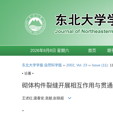
2026年8月8日 星期六
首页
期
东北大学学报:自然科学版
››
2002
,
Vol. 23
››
Issue (11)
: 1
• 论著 •
砌体构件裂缝开展相互作用与贯通
王述红;唐春安;吴献;赵轶超
-