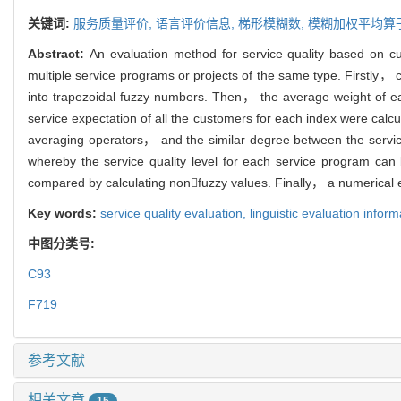
关键词:
服务质量评价,
语言评价信息,
梯形模糊数,
模糊加权平均算
Abstract:
An evaluation method for service quality based on cu
multiple service programs or projects of the same type. Firstly，
into trapezoidal fuzzy numbers. Then， the average weight of e
service expectation of all the customers for each index were cal
averaging operators， and the similar degree between the service
whereby the service quality level for each service program ca
compared by calculating nonfuzzy values. Finally， a numerical ex
Key words:
service quality evaluation,
linguistic evaluation infor
中图分类号:
C93
F719
参考文献
相关文章